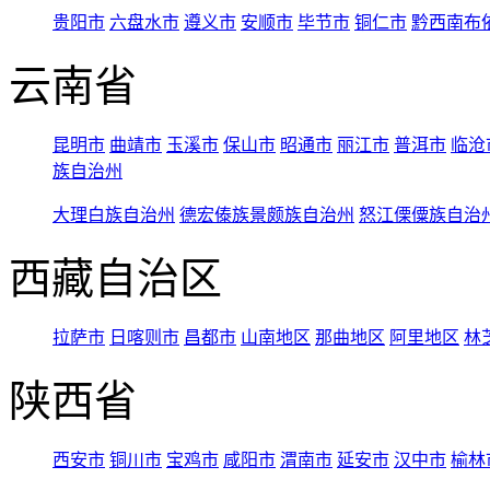
贵阳市
六盘水市
遵义市
安顺市
毕节市
铜仁市
黔西南布
云南省
昆明市
曲靖市
玉溪市
保山市
昭通市
丽江市
普洱市
临沧
族自治州
大理白族自治州
德宏傣族景颇族自治州
怒江傈僳族自治
西藏自治区
拉萨市
日喀则市
昌都市
山南地区
那曲地区
阿里地区
林
陕西省
西安市
铜川市
宝鸡市
咸阳市
渭南市
延安市
汉中市
榆林