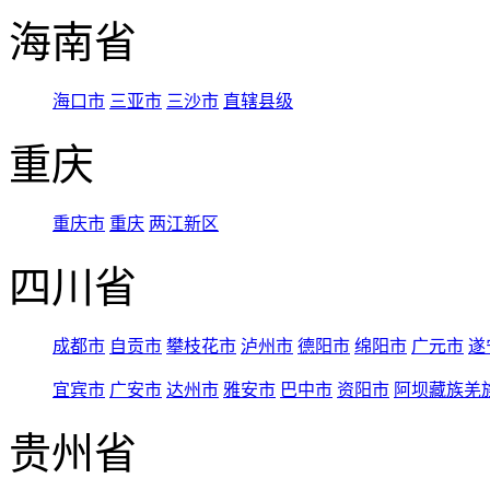
海南省
海口市
三亚市
三沙市
直辖县级
重庆
重庆市
重庆
两江新区
四川省
成都市
自贡市
攀枝花市
泸州市
德阳市
绵阳市
广元市
遂
宜宾市
广安市
达州市
雅安市
巴中市
资阳市
阿坝藏族羌
贵州省