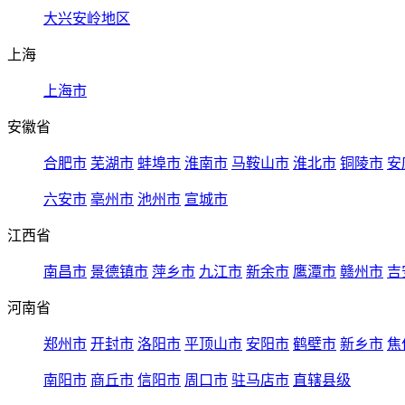
大兴安岭地区
上海
上海市
安徽省
合肥市
芜湖市
蚌埠市
淮南市
马鞍山市
淮北市
铜陵市
安
六安市
亳州市
池州市
宣城市
江西省
南昌市
景德镇市
萍乡市
九江市
新余市
鹰潭市
赣州市
吉
河南省
郑州市
开封市
洛阳市
平顶山市
安阳市
鹤壁市
新乡市
焦
南阳市
商丘市
信阳市
周口市
驻马店市
直辖县级