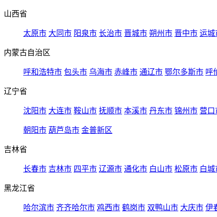
山西省
太原市
大同市
阳泉市
长治市
晋城市
朔州市
晋中市
运城
内蒙古自治区
呼和浩特市
包头市
乌海市
赤峰市
通辽市
鄂尔多斯市
呼
辽宁省
沈阳市
大连市
鞍山市
抚顺市
本溪市
丹东市
锦州市
营口
朝阳市
葫芦岛市
金普新区
吉林省
长春市
吉林市
四平市
辽源市
通化市
白山市
松原市
白城
黑龙江省
哈尔滨市
齐齐哈尔市
鸡西市
鹤岗市
双鸭山市
大庆市
伊