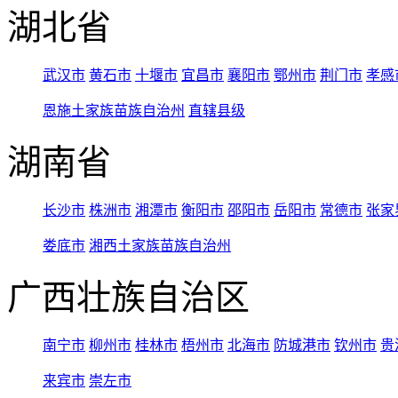
湖北省
武汉市
黄石市
十堰市
宜昌市
襄阳市
鄂州市
荆门市
孝感
恩施土家族苗族自治州
直辖县级
湖南省
长沙市
株洲市
湘潭市
衡阳市
邵阳市
岳阳市
常德市
张家
娄底市
湘西土家族苗族自治州
广西壮族自治区
南宁市
柳州市
桂林市
梧州市
北海市
防城港市
钦州市
贵
来宾市
崇左市