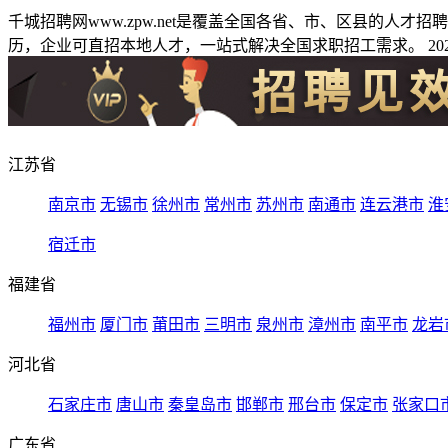
千城招聘网www.zpw.net是覆盖全国各省、市、区县的人
历，企业可直招本地人才，一站式解决全国求职招工需求。 2026
江苏省
南京市
无锡市
徐州市
常州市
苏州市
南通市
连云港市
淮
宿迁市
福建省
福州市
厦门市
莆田市
三明市
泉州市
漳州市
南平市
龙岩
河北省
石家庄市
唐山市
秦皇岛市
邯郸市
邢台市
保定市
张家口
广东省