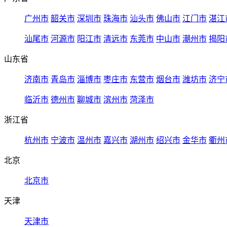
广州市
韶关市
深圳市
珠海市
汕头市
佛山市
江门市
湛江
汕尾市
河源市
阳江市
清远市
东莞市
中山市
潮州市
揭阳
山东省
济南市
青岛市
淄博市
枣庄市
东营市
烟台市
潍坊市
济宁
临沂市
德州市
聊城市
滨州市
菏泽市
浙江省
杭州市
宁波市
温州市
嘉兴市
湖州市
绍兴市
金华市
衢州
北京
北京市
天津
天津市