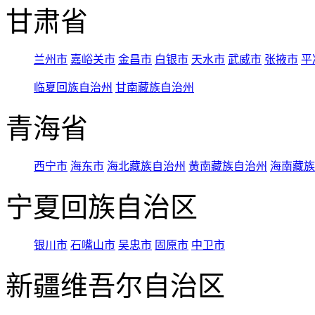
甘肃省
兰州市
嘉峪关市
金昌市
白银市
天水市
武威市
张掖市
平
临夏回族自治州
甘南藏族自治州
青海省
西宁市
海东市
海北藏族自治州
黄南藏族自治州
海南藏族
宁夏回族自治区
银川市
石嘴山市
吴忠市
固原市
中卫市
新疆维吾尔自治区