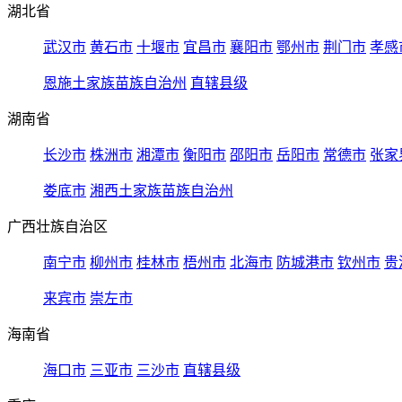
湖北省
武汉市
黄石市
十堰市
宜昌市
襄阳市
鄂州市
荆门市
孝感
恩施土家族苗族自治州
直辖县级
湖南省
长沙市
株洲市
湘潭市
衡阳市
邵阳市
岳阳市
常德市
张家
娄底市
湘西土家族苗族自治州
广西壮族自治区
南宁市
柳州市
桂林市
梧州市
北海市
防城港市
钦州市
贵
来宾市
崇左市
海南省
海口市
三亚市
三沙市
直辖县级