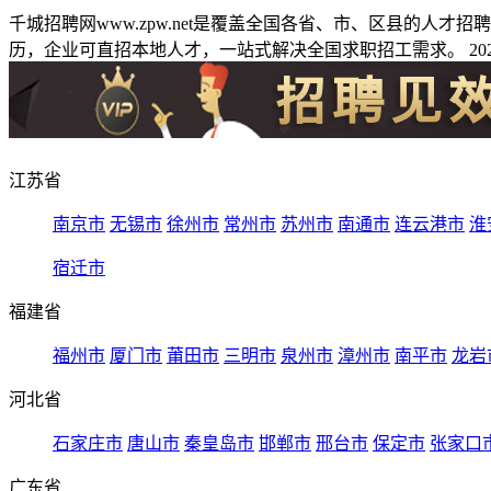
千城招聘网www.zpw.net是覆盖全国各省、市、区县的人
历，企业可直招本地人才，一站式解决全国求职招工需求。 2026
江苏省
南京市
无锡市
徐州市
常州市
苏州市
南通市
连云港市
淮
宿迁市
福建省
福州市
厦门市
莆田市
三明市
泉州市
漳州市
南平市
龙岩
河北省
石家庄市
唐山市
秦皇岛市
邯郸市
邢台市
保定市
张家口
广东省