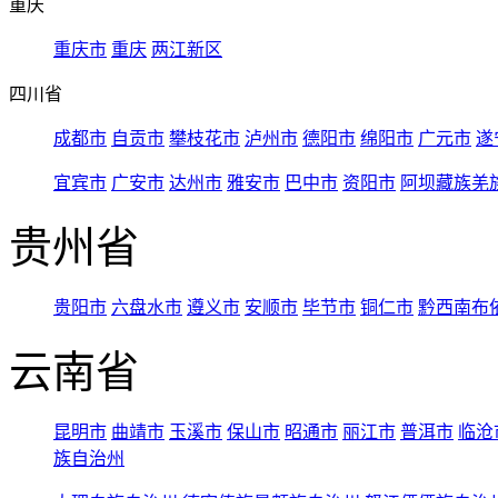
重庆
重庆市
重庆
两江新区
四川省
成都市
自贡市
攀枝花市
泸州市
德阳市
绵阳市
广元市
遂
宜宾市
广安市
达州市
雅安市
巴中市
资阳市
阿坝藏族羌
贵州省
贵阳市
六盘水市
遵义市
安顺市
毕节市
铜仁市
黔西南布
云南省
昆明市
曲靖市
玉溪市
保山市
昭通市
丽江市
普洱市
临沧
族自治州