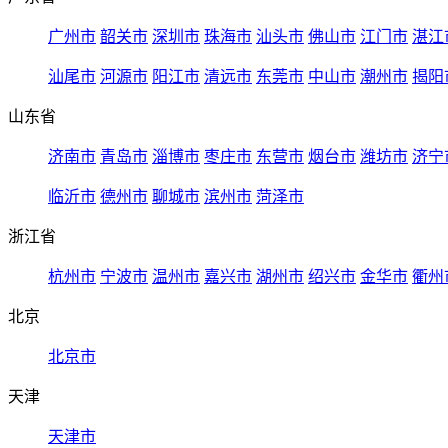
广州市
韶关市
深圳市
珠海市
汕头市
佛山市
江门市
湛江
汕尾市
河源市
阳江市
清远市
东莞市
中山市
潮州市
揭阳
山东省
济南市
青岛市
淄博市
枣庄市
东营市
烟台市
潍坊市
济宁
临沂市
德州市
聊城市
滨州市
菏泽市
浙江省
杭州市
宁波市
温州市
嘉兴市
湖州市
绍兴市
金华市
衢州
北京
北京市
天津
天津市