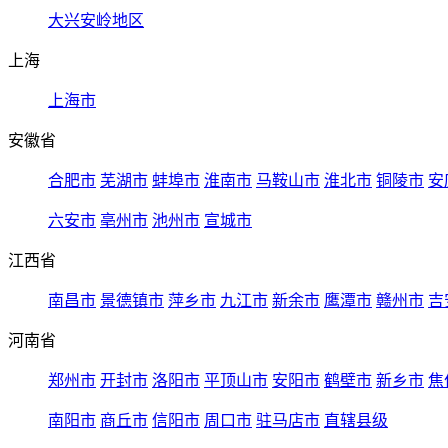
大兴安岭地区
上海
上海市
安徽省
合肥市
芜湖市
蚌埠市
淮南市
马鞍山市
淮北市
铜陵市
安
六安市
亳州市
池州市
宣城市
江西省
南昌市
景德镇市
萍乡市
九江市
新余市
鹰潭市
赣州市
吉
河南省
郑州市
开封市
洛阳市
平顶山市
安阳市
鹤壁市
新乡市
焦
南阳市
商丘市
信阳市
周口市
驻马店市
直辖县级