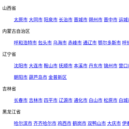
山西省
太原市
大同市
阳泉市
长治市
晋城市
朔州市
晋中市
运城
内蒙古自治区
呼和浩特市
包头市
乌海市
赤峰市
通辽市
鄂尔多斯市
呼
辽宁省
沈阳市
大连市
鞍山市
抚顺市
本溪市
丹东市
锦州市
营口
朝阳市
葫芦岛市
金普新区
吉林省
长春市
吉林市
四平市
辽源市
通化市
白山市
松原市
白城
黑龙江省
哈尔滨市
齐齐哈尔市
鸡西市
鹤岗市
双鸭山市
大庆市
伊