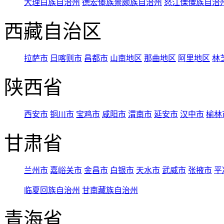
大理白族自治州
德宏傣族景颇族自治州
怒江傈僳族自治
西藏自治区
拉萨市
日喀则市
昌都市
山南地区
那曲地区
阿里地区
林
陕西省
西安市
铜川市
宝鸡市
咸阳市
渭南市
延安市
汉中市
榆林
甘肃省
兰州市
嘉峪关市
金昌市
白银市
天水市
武威市
张掖市
平
临夏回族自治州
甘南藏族自治州
青海省