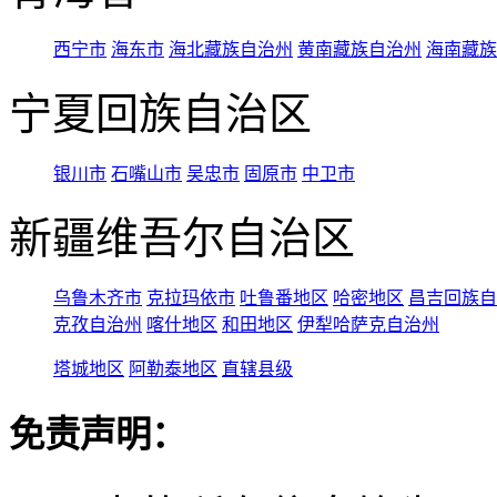
西宁市
海东市
海北藏族自治州
黄南藏族自治州
海南藏族
宁夏回族自治区
银川市
石嘴山市
吴忠市
固原市
中卫市
新疆维吾尔自治区
乌鲁木齐市
克拉玛依市
吐鲁番地区
哈密地区
昌吉回族自
克孜自治州
喀什地区
和田地区
伊犁哈萨克自治州
塔城地区
阿勒泰地区
直辖县级
免责声明：