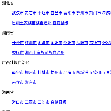
湖北省
武汉市
黄石市
十堰市
宜昌市
襄阳市
鄂州市
荆门市
孝感
恩施土家族苗族自治州
直辖县级
湖南省
长沙市
株洲市
湘潭市
衡阳市
邵阳市
岳阳市
常德市
张家
娄底市
湘西土家族苗族自治州
广西壮族自治区
南宁市
柳州市
桂林市
梧州市
北海市
防城港市
钦州市
贵
来宾市
崇左市
海南省
海口市
三亚市
三沙市
直辖县级