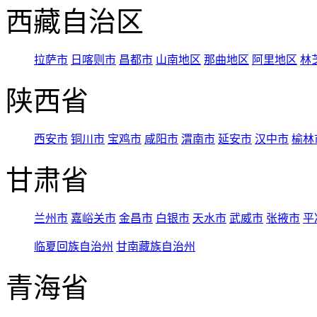
西藏自治区
拉萨市
日喀则市
昌都市
山南地区
那曲地区
阿里地区
林
陕西省
西安市
铜川市
宝鸡市
咸阳市
渭南市
延安市
汉中市
榆林
甘肃省
兰州市
嘉峪关市
金昌市
白银市
天水市
武威市
张掖市
平
临夏回族自治州
甘南藏族自治州
青海省