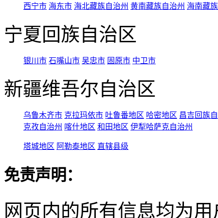
西宁市
海东市
海北藏族自治州
黄南藏族自治州
海南藏族
宁夏回族自治区
银川市
石嘴山市
吴忠市
固原市
中卫市
新疆维吾尔自治区
乌鲁木齐市
克拉玛依市
吐鲁番地区
哈密地区
昌吉回族自
克孜自治州
喀什地区
和田地区
伊犁哈萨克自治州
塔城地区
阿勒泰地区
直辖县级
免责声明：
网页内的所有信息均为用