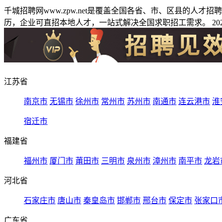
千城招聘网www.zpw.net是覆盖全国各省、市、区县的人
历，企业可直招本地人才，一站式解决全国求职招工需求。 2026
江苏省
南京市
无锡市
徐州市
常州市
苏州市
南通市
连云港市
淮
宿迁市
福建省
福州市
厦门市
莆田市
三明市
泉州市
漳州市
南平市
龙岩
河北省
石家庄市
唐山市
秦皇岛市
邯郸市
邢台市
保定市
张家口
广东省