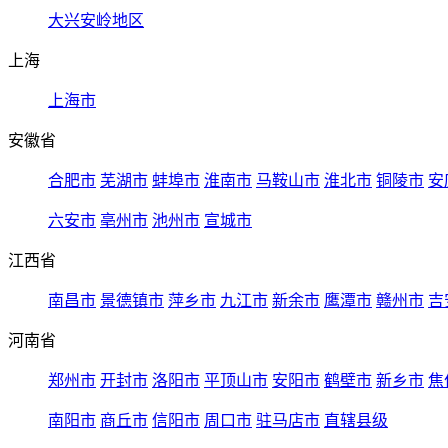
大兴安岭地区
上海
上海市
安徽省
合肥市
芜湖市
蚌埠市
淮南市
马鞍山市
淮北市
铜陵市
安
六安市
亳州市
池州市
宣城市
江西省
南昌市
景德镇市
萍乡市
九江市
新余市
鹰潭市
赣州市
吉
河南省
郑州市
开封市
洛阳市
平顶山市
安阳市
鹤壁市
新乡市
焦
南阳市
商丘市
信阳市
周口市
驻马店市
直辖县级