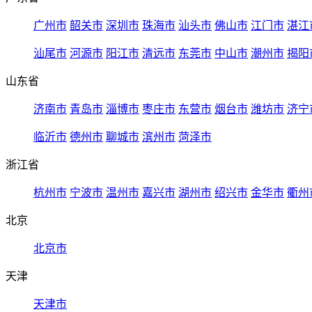
广州市
韶关市
深圳市
珠海市
汕头市
佛山市
江门市
湛江
汕尾市
河源市
阳江市
清远市
东莞市
中山市
潮州市
揭阳
山东省
济南市
青岛市
淄博市
枣庄市
东营市
烟台市
潍坊市
济宁
临沂市
德州市
聊城市
滨州市
菏泽市
浙江省
杭州市
宁波市
温州市
嘉兴市
湖州市
绍兴市
金华市
衢州
北京
北京市
天津
天津市