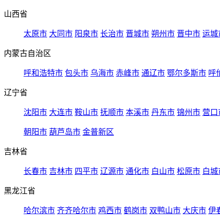
山西省
太原市
大同市
阳泉市
长治市
晋城市
朔州市
晋中市
运城
内蒙古自治区
呼和浩特市
包头市
乌海市
赤峰市
通辽市
鄂尔多斯市
呼
辽宁省
沈阳市
大连市
鞍山市
抚顺市
本溪市
丹东市
锦州市
营口
朝阳市
葫芦岛市
金普新区
吉林省
长春市
吉林市
四平市
辽源市
通化市
白山市
松原市
白城
黑龙江省
哈尔滨市
齐齐哈尔市
鸡西市
鹤岗市
双鸭山市
大庆市
伊