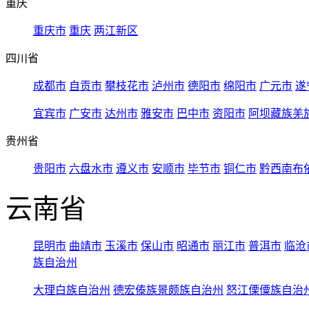
重庆
重庆市
重庆
两江新区
四川省
成都市
自贡市
攀枝花市
泸州市
德阳市
绵阳市
广元市
遂
宜宾市
广安市
达州市
雅安市
巴中市
资阳市
阿坝藏族羌
贵州省
贵阳市
六盘水市
遵义市
安顺市
毕节市
铜仁市
黔西南布
云南省
昆明市
曲靖市
玉溪市
保山市
昭通市
丽江市
普洱市
临沧
族自治州
大理白族自治州
德宏傣族景颇族自治州
怒江傈僳族自治