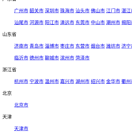
广州市
韶关市
深圳市
珠海市
汕头市
佛山市
江门市
湛江
汕尾市
河源市
阳江市
清远市
东莞市
中山市
潮州市
揭阳
山东省
济南市
青岛市
淄博市
枣庄市
东营市
烟台市
潍坊市
济宁
临沂市
德州市
聊城市
滨州市
菏泽市
浙江省
杭州市
宁波市
温州市
嘉兴市
湖州市
绍兴市
金华市
衢州
北京
北京市
天津
天津市