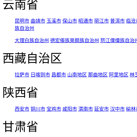
云南省
昆明市
曲靖市
玉溪市
保山市
昭通市
丽江市
普洱市
临沧
族自治州
大理白族自治州
德宏傣族景颇族自治州
怒江傈僳族自治
西藏自治区
拉萨市
日喀则市
昌都市
山南地区
那曲地区
阿里地区
林
陕西省
西安市
铜川市
宝鸡市
咸阳市
渭南市
延安市
汉中市
榆林
甘肃省