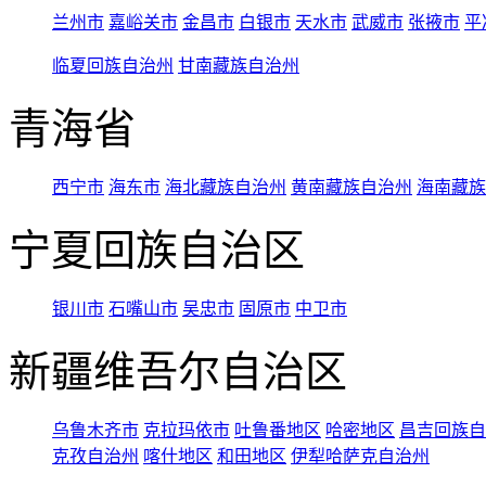
兰州市
嘉峪关市
金昌市
白银市
天水市
武威市
张掖市
平
临夏回族自治州
甘南藏族自治州
青海省
西宁市
海东市
海北藏族自治州
黄南藏族自治州
海南藏族
宁夏回族自治区
银川市
石嘴山市
吴忠市
固原市
中卫市
新疆维吾尔自治区
乌鲁木齐市
克拉玛依市
吐鲁番地区
哈密地区
昌吉回族自
克孜自治州
喀什地区
和田地区
伊犁哈萨克自治州