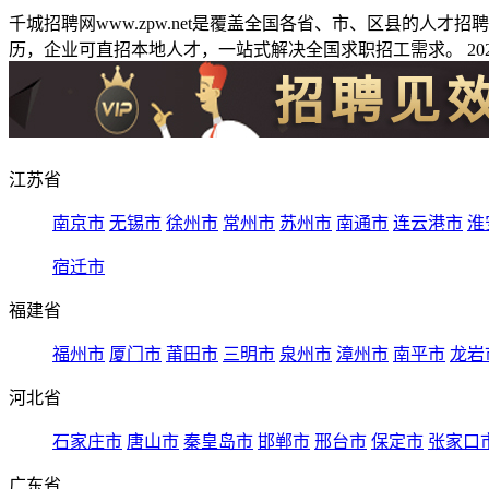
千城招聘网www.zpw.net是覆盖全国各省、市、区县的人
历，企业可直招本地人才，一站式解决全国求职招工需求。 2026
江苏省
南京市
无锡市
徐州市
常州市
苏州市
南通市
连云港市
淮
宿迁市
福建省
福州市
厦门市
莆田市
三明市
泉州市
漳州市
南平市
龙岩
河北省
石家庄市
唐山市
秦皇岛市
邯郸市
邢台市
保定市
张家口
广东省