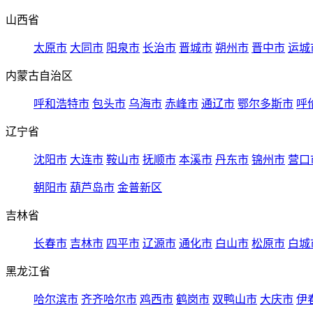
山西省
太原市
大同市
阳泉市
长治市
晋城市
朔州市
晋中市
运城
内蒙古自治区
呼和浩特市
包头市
乌海市
赤峰市
通辽市
鄂尔多斯市
呼
辽宁省
沈阳市
大连市
鞍山市
抚顺市
本溪市
丹东市
锦州市
营口
朝阳市
葫芦岛市
金普新区
吉林省
长春市
吉林市
四平市
辽源市
通化市
白山市
松原市
白城
黑龙江省
哈尔滨市
齐齐哈尔市
鸡西市
鹤岗市
双鸭山市
大庆市
伊