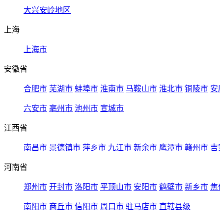
大兴安岭地区
上海
上海市
安徽省
合肥市
芜湖市
蚌埠市
淮南市
马鞍山市
淮北市
铜陵市
安
六安市
亳州市
池州市
宣城市
江西省
南昌市
景德镇市
萍乡市
九江市
新余市
鹰潭市
赣州市
吉
河南省
郑州市
开封市
洛阳市
平顶山市
安阳市
鹤壁市
新乡市
焦
南阳市
商丘市
信阳市
周口市
驻马店市
直辖县级