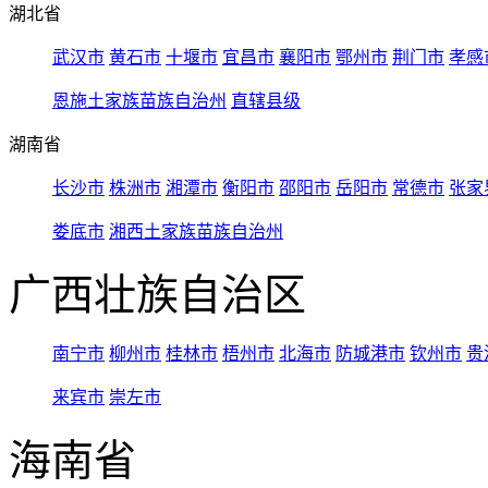
湖北省
武汉市
黄石市
十堰市
宜昌市
襄阳市
鄂州市
荆门市
孝感
恩施土家族苗族自治州
直辖县级
湖南省
长沙市
株洲市
湘潭市
衡阳市
邵阳市
岳阳市
常德市
张家
娄底市
湘西土家族苗族自治州
广西壮族自治区
南宁市
柳州市
桂林市
梧州市
北海市
防城港市
钦州市
贵
来宾市
崇左市
海南省