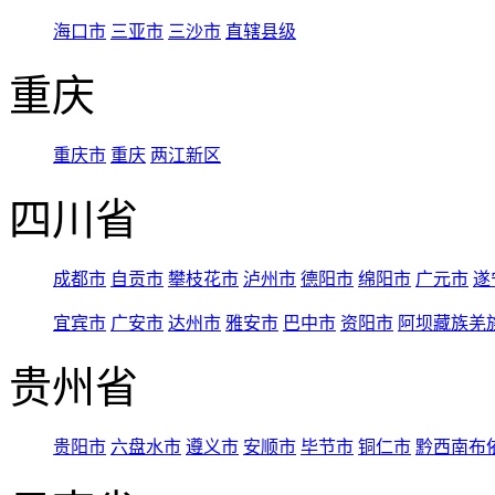
海口市
三亚市
三沙市
直辖县级
重庆
重庆市
重庆
两江新区
四川省
成都市
自贡市
攀枝花市
泸州市
德阳市
绵阳市
广元市
遂
宜宾市
广安市
达州市
雅安市
巴中市
资阳市
阿坝藏族羌
贵州省
贵阳市
六盘水市
遵义市
安顺市
毕节市
铜仁市
黔西南布