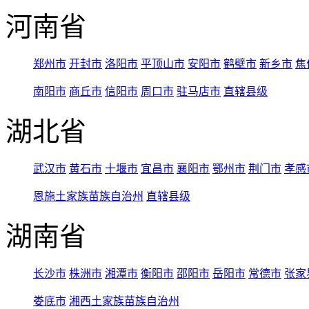
河南省
郑州市
开封市
洛阳市
平顶山市
安阳市
鹤壁市
新乡市
焦
南阳市
商丘市
信阳市
周口市
驻马店市
直辖县级
湖北省
武汉市
黄石市
十堰市
宜昌市
襄阳市
鄂州市
荆门市
孝感
恩施土家族苗族自治州
直辖县级
湖南省
长沙市
株洲市
湘潭市
衡阳市
邵阳市
岳阳市
常德市
张家
娄底市
湘西土家族苗族自治州