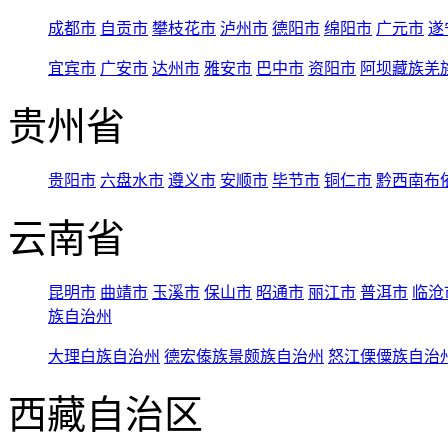
成都市
自贡市
攀枝花市
泸州市
德阳市
绵阳市
广元市
遂
宜宾市
广安市
达州市
雅安市
巴中市
资阳市
阿坝藏族羌
贵州省
贵阳市
六盘水市
遵义市
安顺市
毕节市
铜仁市
黔西南布
云南省
昆明市
曲靖市
玉溪市
保山市
昭通市
丽江市
普洱市
临沧
族自治州
大理白族自治州
德宏傣族景颇族自治州
怒江傈僳族自治
西藏自治区