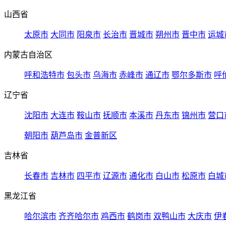
山西省
太原市
大同市
阳泉市
长治市
晋城市
朔州市
晋中市
运城
内蒙古自治区
呼和浩特市
包头市
乌海市
赤峰市
通辽市
鄂尔多斯市
呼
辽宁省
沈阳市
大连市
鞍山市
抚顺市
本溪市
丹东市
锦州市
营口
朝阳市
葫芦岛市
金普新区
吉林省
长春市
吉林市
四平市
辽源市
通化市
白山市
松原市
白城
黑龙江省
哈尔滨市
齐齐哈尔市
鸡西市
鹤岗市
双鸭山市
大庆市
伊