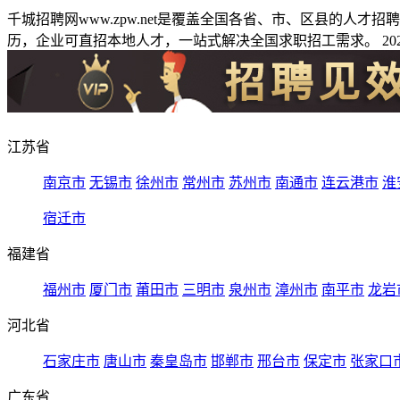
千城招聘网www.zpw.net是覆盖全国各省、市、区县的人
历，企业可直招本地人才，一站式解决全国求职招工需求。 2026
江苏省
南京市
无锡市
徐州市
常州市
苏州市
南通市
连云港市
淮
宿迁市
福建省
福州市
厦门市
莆田市
三明市
泉州市
漳州市
南平市
龙岩
河北省
石家庄市
唐山市
秦皇岛市
邯郸市
邢台市
保定市
张家口
广东省