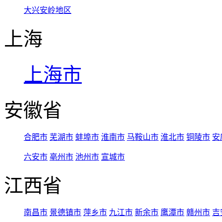
大兴安岭地区
上海
上海市
安徽省
合肥市
芜湖市
蚌埠市
淮南市
马鞍山市
淮北市
铜陵市
安
六安市
亳州市
池州市
宣城市
江西省
南昌市
景德镇市
萍乡市
九江市
新余市
鹰潭市
赣州市
吉