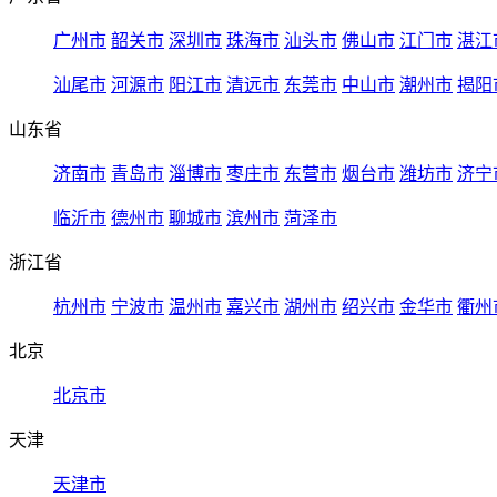
广州市
韶关市
深圳市
珠海市
汕头市
佛山市
江门市
湛江
汕尾市
河源市
阳江市
清远市
东莞市
中山市
潮州市
揭阳
山东省
济南市
青岛市
淄博市
枣庄市
东营市
烟台市
潍坊市
济宁
临沂市
德州市
聊城市
滨州市
菏泽市
浙江省
杭州市
宁波市
温州市
嘉兴市
湖州市
绍兴市
金华市
衢州
北京
北京市
天津
天津市