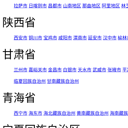
拉萨市
日喀则市
昌都市
山南地区
那曲地区
阿里地区
林
陕西省
西安市
铜川市
宝鸡市
咸阳市
渭南市
延安市
汉中市
榆林
甘肃省
兰州市
嘉峪关市
金昌市
白银市
天水市
武威市
张掖市
平
临夏回族自治州
甘南藏族自治州
青海省
西宁市
海东市
海北藏族自治州
黄南藏族自治州
海南藏族