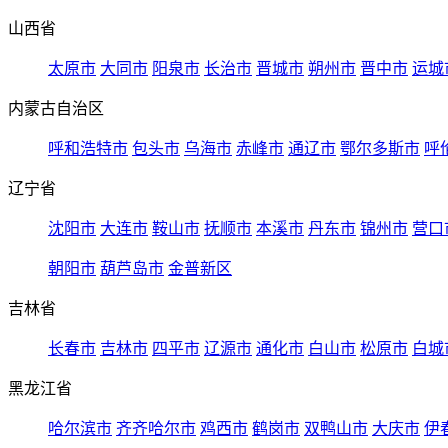
山西省
太原市
大同市
阳泉市
长治市
晋城市
朔州市
晋中市
运城
内蒙古自治区
呼和浩特市
包头市
乌海市
赤峰市
通辽市
鄂尔多斯市
呼
辽宁省
沈阳市
大连市
鞍山市
抚顺市
本溪市
丹东市
锦州市
营口
朝阳市
葫芦岛市
金普新区
吉林省
长春市
吉林市
四平市
辽源市
通化市
白山市
松原市
白城
黑龙江省
哈尔滨市
齐齐哈尔市
鸡西市
鹤岗市
双鸭山市
大庆市
伊