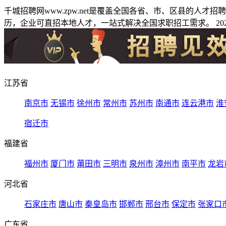
千城招聘网www.zpw.net是覆盖全国各省、市、区县的人
历，企业可直招本地人才，一站式解决全国求职招工需求。 2026
江苏省
南京市
无锡市
徐州市
常州市
苏州市
南通市
连云港市
淮
宿迁市
福建省
福州市
厦门市
莆田市
三明市
泉州市
漳州市
南平市
龙岩
河北省
石家庄市
唐山市
秦皇岛市
邯郸市
邢台市
保定市
张家口
广东省