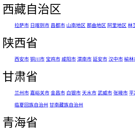
西藏自治区
拉萨市
日喀则市
昌都市
山南地区
那曲地区
阿里地区
林
陕西省
西安市
铜川市
宝鸡市
咸阳市
渭南市
延安市
汉中市
榆林
甘肃省
兰州市
嘉峪关市
金昌市
白银市
天水市
武威市
张掖市
平
临夏回族自治州
甘南藏族自治州
青海省