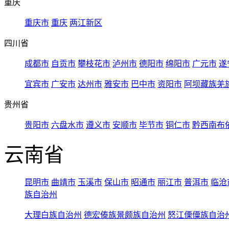
重庆
重庆市
重庆
两江新区
四川省
成都市
自贡市
攀枝花市
泸州市
德阳市
绵阳市
广元市
遂
宜宾市
广安市
达州市
雅安市
巴中市
资阳市
阿坝藏族羌
贵州省
贵阳市
六盘水市
遵义市
安顺市
毕节市
铜仁市
黔西南布
云南省
昆明市
曲靖市
玉溪市
保山市
昭通市
丽江市
普洱市
临沧
族自治州
大理白族自治州
德宏傣族景颇族自治州
怒江傈僳族自治