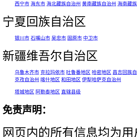
西宁市
海东市
海北藏族自治州
黄南藏族自治州
海南藏族
宁夏回族自治区
银川市
石嘴山市
吴忠市
固原市
中卫市
新疆维吾尔自治区
乌鲁木齐市
克拉玛依市
吐鲁番地区
哈密地区
昌吉回族自
克孜自治州
喀什地区
和田地区
伊犁哈萨克自治州
塔城地区
阿勒泰地区
直辖县级
免责声明：
网页内的所有信息均为用