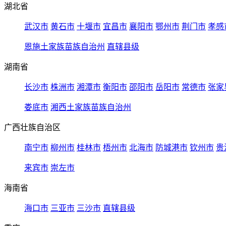
湖北省
武汉市
黄石市
十堰市
宜昌市
襄阳市
鄂州市
荆门市
孝感
恩施土家族苗族自治州
直辖县级
湖南省
长沙市
株洲市
湘潭市
衡阳市
邵阳市
岳阳市
常德市
张家
娄底市
湘西土家族苗族自治州
广西壮族自治区
南宁市
柳州市
桂林市
梧州市
北海市
防城港市
钦州市
贵
来宾市
崇左市
海南省
海口市
三亚市
三沙市
直辖县级