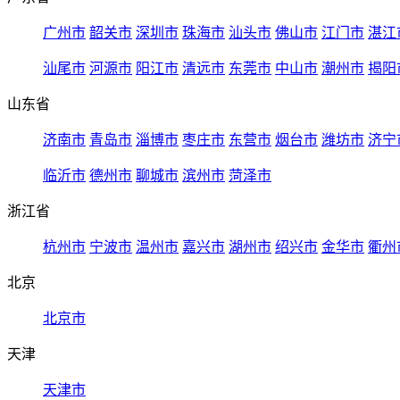
广州市
韶关市
深圳市
珠海市
汕头市
佛山市
江门市
湛江
汕尾市
河源市
阳江市
清远市
东莞市
中山市
潮州市
揭阳
山东省
济南市
青岛市
淄博市
枣庄市
东营市
烟台市
潍坊市
济宁
临沂市
德州市
聊城市
滨州市
菏泽市
浙江省
杭州市
宁波市
温州市
嘉兴市
湖州市
绍兴市
金华市
衢州
北京
北京市
天津
天津市