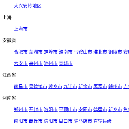
大兴安岭地区
上海
上海市
安徽省
合肥市
芜湖市
蚌埠市
淮南市
马鞍山市
淮北市
铜陵市
安
六安市
亳州市
池州市
宣城市
江西省
南昌市
景德镇市
萍乡市
九江市
新余市
鹰潭市
赣州市
吉
河南省
郑州市
开封市
洛阳市
平顶山市
安阳市
鹤壁市
新乡市
焦
南阳市
商丘市
信阳市
周口市
驻马店市
直辖县级