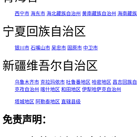
西宁市
海东市
海北藏族自治州
黄南藏族自治州
海南藏族
宁夏回族自治区
银川市
石嘴山市
吴忠市
固原市
中卫市
新疆维吾尔自治区
乌鲁木齐市
克拉玛依市
吐鲁番地区
哈密地区
昌吉回族自
克孜自治州
喀什地区
和田地区
伊犁哈萨克自治州
塔城地区
阿勒泰地区
直辖县级
免责声明：