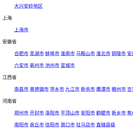
大兴安岭地区
上海
上海市
安徽省
合肥市
芜湖市
蚌埠市
淮南市
马鞍山市
淮北市
铜陵市
安
六安市
亳州市
池州市
宣城市
江西省
南昌市
景德镇市
萍乡市
九江市
新余市
鹰潭市
赣州市
吉
河南省
郑州市
开封市
洛阳市
平顶山市
安阳市
鹤壁市
新乡市
焦
南阳市
商丘市
信阳市
周口市
驻马店市
直辖县级