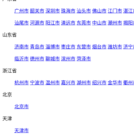
广州市
韶关市
深圳市
珠海市
汕头市
佛山市
江门市
湛江
汕尾市
河源市
阳江市
清远市
东莞市
中山市
潮州市
揭阳
山东省
济南市
青岛市
淄博市
枣庄市
东营市
烟台市
潍坊市
济宁
临沂市
德州市
聊城市
滨州市
菏泽市
浙江省
杭州市
宁波市
温州市
嘉兴市
湖州市
绍兴市
金华市
衢州
北京
北京市
天津
天津市