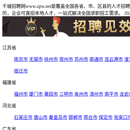
千城招聘网www.zpw.net是覆盖全国各省、市、区县的人
历，企业可直招本地人才，一站式解决全国求职招工需求。 2026
江苏省
南京市
无锡市
徐州市
常州市
苏州市
南通市
连云港市
淮
宿迁市
福建省
福州市
厦门市
莆田市
三明市
泉州市
漳州市
南平市
龙岩
河北省
石家庄市
唐山市
秦皇岛市
邯郸市
邢台市
保定市
张家口
广东省