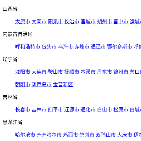
山西省
太原市
大同市
阳泉市
长治市
晋城市
朔州市
晋中市
运城
内蒙古自治区
呼和浩特市
包头市
乌海市
赤峰市
通辽市
鄂尔多斯市
呼
辽宁省
沈阳市
大连市
鞍山市
抚顺市
本溪市
丹东市
锦州市
营口
朝阳市
葫芦岛市
金普新区
吉林省
长春市
吉林市
四平市
辽源市
通化市
白山市
松原市
白城
黑龙江省
哈尔滨市
齐齐哈尔市
鸡西市
鹤岗市
双鸭山市
大庆市
伊