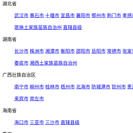
湖北省
武汉市
黄石市
十堰市
宜昌市
襄阳市
鄂州市
荆门市
孝感
恩施土家族苗族自治州
直辖县级
湖南省
长沙市
株洲市
湘潭市
衡阳市
邵阳市
岳阳市
常德市
张家
娄底市
湘西土家族苗族自治州
广西壮族自治区
南宁市
柳州市
桂林市
梧州市
北海市
防城港市
钦州市
贵
来宾市
崇左市
海南省
海口市
三亚市
三沙市
直辖县级