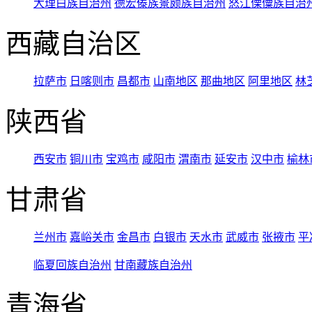
大理白族自治州
德宏傣族景颇族自治州
怒江傈僳族自治
西藏自治区
拉萨市
日喀则市
昌都市
山南地区
那曲地区
阿里地区
林
陕西省
西安市
铜川市
宝鸡市
咸阳市
渭南市
延安市
汉中市
榆林
甘肃省
兰州市
嘉峪关市
金昌市
白银市
天水市
武威市
张掖市
平
临夏回族自治州
甘南藏族自治州
青海省