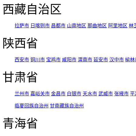
西藏自治区
拉萨市
日喀则市
昌都市
山南地区
那曲地区
阿里地区
林
陕西省
西安市
铜川市
宝鸡市
咸阳市
渭南市
延安市
汉中市
榆林
甘肃省
兰州市
嘉峪关市
金昌市
白银市
天水市
武威市
张掖市
平
临夏回族自治州
甘南藏族自治州
青海省