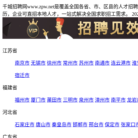
千城招聘网www.zpw.net是覆盖全国各省、市、区县的人
历，企业可直招本地人才，一站式解决全国求职招工需求。 2026
江苏省
南京市
无锡市
徐州市
常州市
苏州市
南通市
连云港市
淮
宿迁市
福建省
福州市
厦门市
莆田市
三明市
泉州市
漳州市
南平市
龙岩
河北省
石家庄市
唐山市
秦皇岛市
邯郸市
邢台市
保定市
张家口
广东省