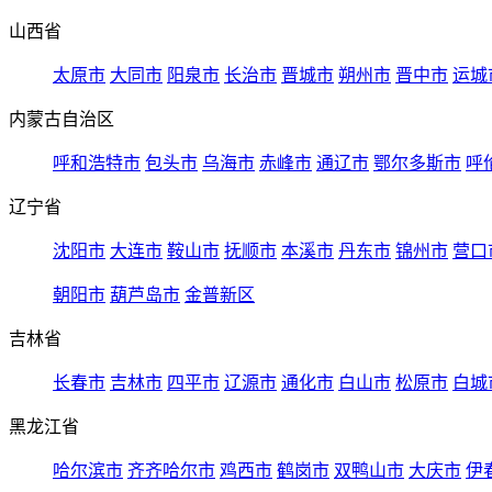
山西省
太原市
大同市
阳泉市
长治市
晋城市
朔州市
晋中市
运城
内蒙古自治区
呼和浩特市
包头市
乌海市
赤峰市
通辽市
鄂尔多斯市
呼
辽宁省
沈阳市
大连市
鞍山市
抚顺市
本溪市
丹东市
锦州市
营口
朝阳市
葫芦岛市
金普新区
吉林省
长春市
吉林市
四平市
辽源市
通化市
白山市
松原市
白城
黑龙江省
哈尔滨市
齐齐哈尔市
鸡西市
鹤岗市
双鸭山市
大庆市
伊