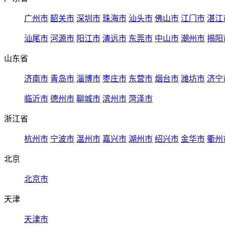
广州市
韶关市
深圳市
珠海市
汕头市
佛山市
江门市
湛江
汕尾市
河源市
阳江市
清远市
东莞市
中山市
潮州市
揭阳
山东省
济南市
青岛市
淄博市
枣庄市
东营市
烟台市
潍坊市
济宁
临沂市
德州市
聊城市
滨州市
菏泽市
浙江省
杭州市
宁波市
温州市
嘉兴市
湖州市
绍兴市
金华市
衢州
北京
北京市
天津
天津市