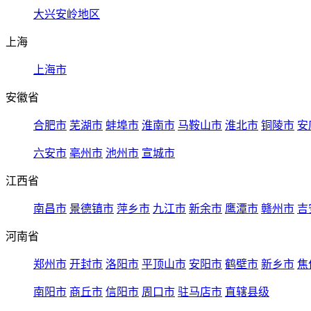
大兴安岭地区
上海
上海市
安徽省
合肥市
芜湖市
蚌埠市
淮南市
马鞍山市
淮北市
铜陵市
安
六安市
亳州市
池州市
宣城市
江西省
南昌市
景德镇市
萍乡市
九江市
新余市
鹰潭市
赣州市
吉
河南省
郑州市
开封市
洛阳市
平顶山市
安阳市
鹤壁市
新乡市
焦
南阳市
商丘市
信阳市
周口市
驻马店市
直辖县级