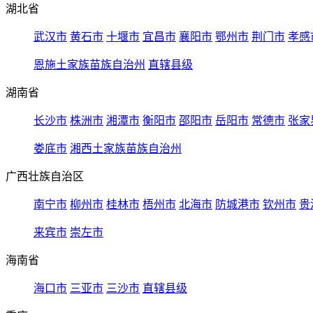
湖北省
武汉市
黄石市
十堰市
宜昌市
襄阳市
鄂州市
荆门市
孝感
恩施土家族苗族自治州
直辖县级
湖南省
长沙市
株洲市
湘潭市
衡阳市
邵阳市
岳阳市
常德市
张家
娄底市
湘西土家族苗族自治州
广西壮族自治区
南宁市
柳州市
桂林市
梧州市
北海市
防城港市
钦州市
贵
来宾市
崇左市
海南省
海口市
三亚市
三沙市
直辖县级