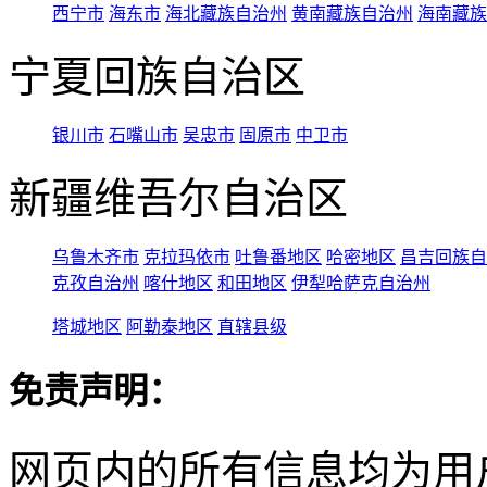
西宁市
海东市
海北藏族自治州
黄南藏族自治州
海南藏族
宁夏回族自治区
银川市
石嘴山市
吴忠市
固原市
中卫市
新疆维吾尔自治区
乌鲁木齐市
克拉玛依市
吐鲁番地区
哈密地区
昌吉回族自
克孜自治州
喀什地区
和田地区
伊犁哈萨克自治州
塔城地区
阿勒泰地区
直辖县级
免责声明：
网页内的所有信息均为用