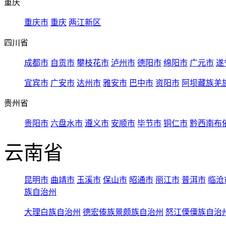
重庆
重庆市
重庆
两江新区
四川省
成都市
自贡市
攀枝花市
泸州市
德阳市
绵阳市
广元市
遂
宜宾市
广安市
达州市
雅安市
巴中市
资阳市
阿坝藏族羌
贵州省
贵阳市
六盘水市
遵义市
安顺市
毕节市
铜仁市
黔西南布
云南省
昆明市
曲靖市
玉溪市
保山市
昭通市
丽江市
普洱市
临沧
族自治州
大理白族自治州
德宏傣族景颇族自治州
怒江傈僳族自治